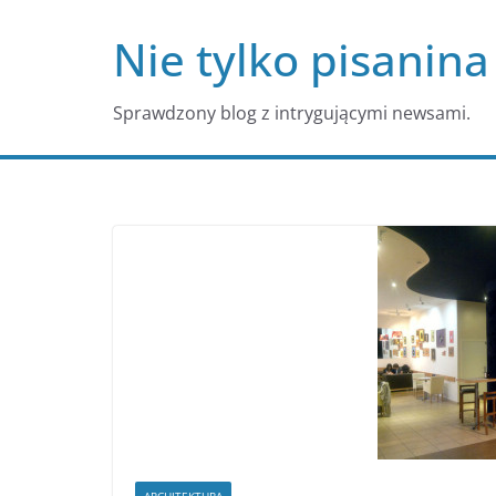
Przejdź
Nie tylko pisanina
do
treści
Sprawdzony blog z intrygującymi newsami.