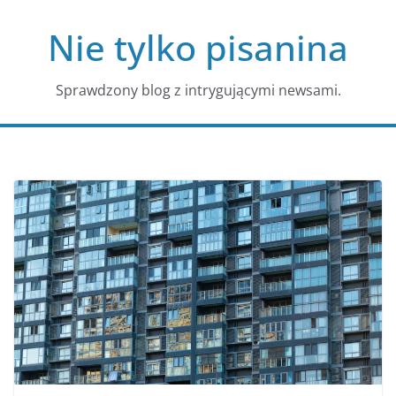
Przejdź
Nie tylko pisanina
do
treści
Sprawdzony blog z intrygującymi newsami.