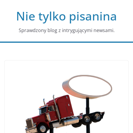
Przejdź
Nie tylko pisanina
do
treści
Sprawdzony blog z intrygującymi newsami.